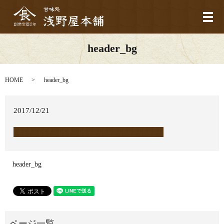
メ
header_bg
HOME
header_bg
2017/12/21
header_bg