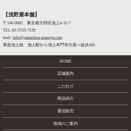
【浅野屋本舗】
〒146-0082 東京都大田区池上4-32-7
TEL:03-3753-7539
mail:
info@yamachou-asanoya.com
東急池上線 池上駅から池上本門寺方面へ徒歩4分
HOME
店舗案内
こだわり
商品紹介
通信販売
地域のご案内